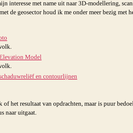
mijn interesse met name uit naar 3D-modellering, sc
met de geosector houd ik me onder meer bezig met h
oto
wolk.
 Elevation Model
wolk.
schaduwreliëf en contourlijnen
k of het resultaat van opdrachten, maar is puur bedoe
us naar uitgaat.